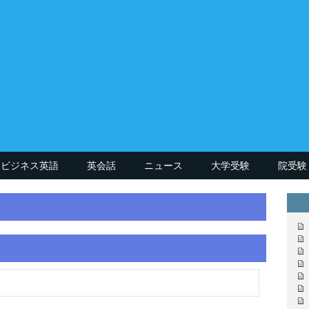
ビジネス英語
英会話
ニュース
大学受験
院受験
て
執筆者(英語講師)
TOEIC990講師
英大学院卒講師