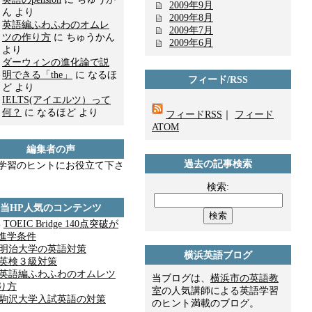
2009年9月
ん より
2009年8月
英語編ふわふわのオムレ
2009年7月
ツの作り方
に ちゅうかん
2009年6月
より
ダーウィンの進化論で説
明できる「the」
に なるほ
フィード/RSS
ど より
IELTS(アイエルツ）って
何？
に なるほど より
フィードRSS
｜
フィード
ATOM
編集者の声
過去の記事検索
学習のヒントにお役立て下さ
検索:
当HP人気のコンテンツ
%
TOEIC Bridge 140点突破が
進学条件
明治大学の英語対策
横浜英語ブログ
英検３級対策
英語編ふわふわのオムレツ
当ブログは、
横浜市の英語教
り方
室
の人気講師による英語学習
駒沢大学入試英語の対策
のヒント満載のブログ。