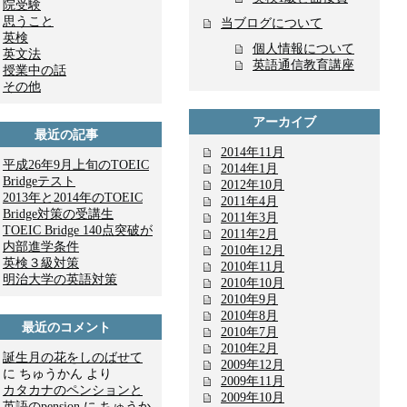
院受験
思うこと
当ブログについて
英検
個人情報について
英文法
英語通信教育講座
授業中の話
その他
アーカイブ
最近の記事
2014年11月
平成26年9月上旬のTOEIC
2014年1月
Bridgeテスト
2012年10月
2013年と2014年のTOEIC
2011年4月
Bridge対策の受講生
2011年3月
TOEIC Bridge 140点突破が
2011年2月
内部進学条件
2010年12月
英検３級対策
2010年11月
明治大学の英語対策
2010年10月
2010年9月
2010年8月
最近のコメント
2010年7月
2010年2月
誕生月の花をしのばせて
2009年12月
に ちゅうかん より
2009年11月
カタカナのペンションと
2009年10月
英語のpension
に ちゅうか