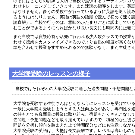
けるにはどちらの訓練も大切で当校で提供するリーディングカ
わせトレーニングしていきます。また速読の指導をします。英
はなりません。多くの受験生が行っているように英語を返り読
るようにはなりません。英語は英語の語順で読んで初めて速く
読直解）。当校で行うのは、意味のかたまりごとに訳出してい
むことができるようになればかなり長い長文にも時間内に正確
また当校では質疑応答が活発に行われる少人数クラスでの授業
わせて授業をカスタマイズできるのでより習熟の精度が高くな
準を合わせて授業をすすめられるので無駄がなく、また生徒さ
大学院受験のレッスンの様子
当校ではそれぞれの大学院受験に適した過去問題・予想問題な
大学院を受験する生徒さんはどんなふうにレッスンを受けてい
一般に大学院を受験しようとする人は向上心があり、専門性を
の時もとても真面目に授業に取り組み、宿題もたくさんこなし
去問題・予想問題などを取り揃えていますので、積極的な生徒
問題を分析し傾向を踏まえた上で時間配分などにも注意しなが
大学院受験の英語は、大抵は長文読解です。レベルは高いもの