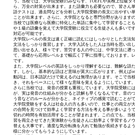
う。当校では、大学院受験のみならず、TOEFLや英検上位級
ら、万全の対策が出来ます。また語彙力も必要なので、皆さん
語テストは、過去問などを分析し大学院受験の長文に出やすい単
ことが出来ます。さらに、大学院となると専門分野があります
当校では医療なら医療に特化した単語に集中して学習すること
や１級の語彙を覚えて大学院受験に役立てる生徒さんも多いで
対応が可能です。
大学院レベルの長文は速く正確に読むにはしっかりとした文法
文法をしっかり復習します。大学入試をした人は当時を思い出
思い出せる人、様々です。苦労する人の中には、中学文法に遡
て、基礎から応用レベルまで幅広く丁寧に指導しております。
です。
また、大学院レベルの英語をしっかり理解するには、難解な語
す。しかし、基本的な語ほど意味が莫大に広がります。例えばon, to, for
動詞は、日本語訳だけで覚えるのは無理があります。そこで当
き、それをベースにして様々な意味を覚えるようにしています
さらに当校では、発音の授業も重視しています。大学院受験に
が、実は発音の仕組みが分かると読解も早くなるんです。音の
う音などのルールが分かると、ネイティブの感覚で読むことが
大学院受験をする人は社会人の方も多いので、仕事との両立が
の合間を見つけて効率よく学習する方法を考える事が多いよう
切れの時間を有効活用することが望まれます。この点でも、当
習を両立させてきた実体験から生徒さんに効率よく学習するノ
替えも大事です。適度な気分転換を入れて勉強が長続きするよ
様に分かってもらうようにしています。