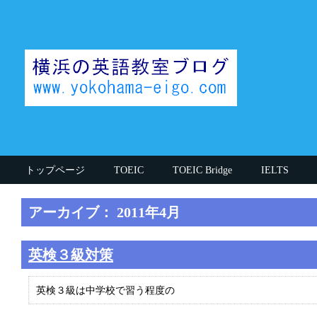
トップページ
TOEIC
TOEIC Bridge
IELTS
当ブログについて
英語通信教育講座
個人情報につい
アーカイブ： 2011年4月
サイトマップ
英検３級対策
英検３級は中学校で習う程度の