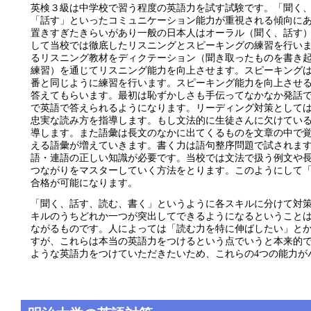
英検３級は中学校で習う程度の英語力を試す試験です。「聞く
「話す」といったコミュニケーション能力が重視される傾向に
置きすぎたきらいがあり一般の日本人はオーラル（聞く、話す
して当校では徹底したリスニングとスピーキングの練習を行い
るリスニング教材をディクテーション（聞き取ったものを書き
練習）を通じてリスニング能力を向上させます。スピーキング
番と同じように練習を行います。スピーキング能力を向上させ
答えてもらいます。最初は恥ずかしさも手伝ってなかなか発話
で英語で答えられるようになります。リーディング対策として
忠実な読み方を指導します。もし文法的に生徒さんに欠けてい
導します。また語彙は長文のなかに出てくるものを文章の中で
える語彙が増えていきます。書く力は語句整序問題で試されま
語・連語の正しい知識が必要です。当校では文法で扱う例文や
つながりをマスターしていく方法をとります。このようにして
合格が可能になります。
「聞く、話す、読む、書く」というように各スキルに分けて対策
キルのうちどれか一つが突出してできるようになるということ
ながるものです。人によっては「読む力を特に伸ばしたい」と
すが、これらは本当の英語力をつけるという点でいうと本来的
ような英語力をつけていただきたいため、これらの4つの能力が