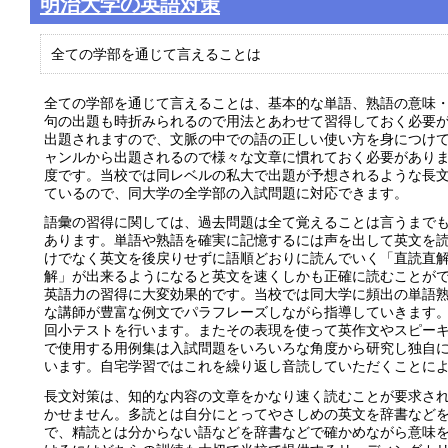
明治大学の英語対策
全ての学部を通じて言えることは
全ての学部を通じて言えることは、基本的な単語、熟語の意味
句の出題も時折みられるので用法とあわせて習得しておく必要
出題されますので、文脈の中での語の正しい使い方を身につけ
ャンルから出題されるので様々な文章に慣れておく必要があり
度です。当校では同レベルの私大で出題が予想されるような長
ているので、同大学の全学部の入試問題に対応できます。
語彙の習得に関しては、過去問題は全て覚えることは言うまで
あります。単語や熟語を確実に記憶するには声を出して英文を
けでなく英文を後戻りせずに語順どおりに読んでいく「直読直
解」が出来るようになると英文を速くしかも正確に読むことが
英語力の習得に大変効果的です。当校では同大学に頻出の単語
な講師が豊富な例文でパラフレーズしながら指導していきます
回小テストを行います。またその表現を使って英作文やスピー
で使用する用例集は入試問題をいろいろな角度から研究し独自
います。自宅学習ではこれを繰り返し音読していただくことに
長文対策は、知的な内容の文章をかなり速く読むことが要求さ
かせません。多読とは自分にとってやさしめの英文を辞書など
で、精読とは分からない語などを辞書などで確かめながら意味