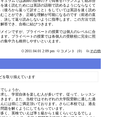
リキュラムでは講師の指導の下で両者をバランスよく組み合
語を速く読むためには英語の語順で読めるようにならなくて
み（後ろから返って訳すこと）をしていては英語を速く読め
読むことができ、正確な理解が可能になるのです（前述の直
き、決して返り読みしないように指導します。この方法で読
に解答でき、合格に結びつきます。
がメインですが、プライベートの授業では個人のレベルに合
ります。プライベートの授業では各個人の受験校に完全に照
んの集中力も維持しやすいといえます。
2011.04.01 2:09 pm
コメント（0）
その他
どを取り揃えています
るでしょうか。
追求し、学習自体を楽しむ人が多いです。従って、レッスン
てきます。また、当校ではそれぞれの大学院受験に適した過
さんには得にご満足頂いております。さらに本校では、過去
ら問題を解くようにしてもらっています。
が多く、英検でいえば準１級から１級くらいになるでしょ