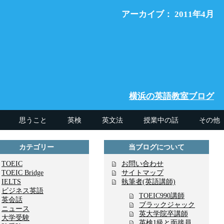
アーカイブ： 2011年4月
横浜の英語教室ブログ
思うこと
英検
英文法
授業中の話
その他
英検1級と面接員
ブラックジャック
お問い合わせ
カテゴリー
当ブログについて
TOEIC
お問い合わせ
TOEIC Bridge
サイトマップ
IELTS
執筆者(英語講師)
ビジネス英語
TOEIC990講師
英会話
ブラックジャック
ニュース
英大学院卒講師
大学受験
英検1級と面接員