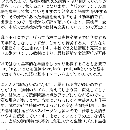
タイプのものまで、各種の難関長文読解を取り揃えていますか
単語をしっかり覚えることになります。当校のオリジナル単
語を集中して覚えていきますので効率よく語彙力をUPする
ので、その分野にあった単語を覚えるのがより効率的です。
も出来ますので、皆様から好評を頂いています。英検準１級
すが、本校では英検対策の教材も充実していますので万全の
知識も不可欠です。従って当校では高校卒業までに学習する
して学習をしなおしますが、なかなか苦労する人、すんなり
って復習をする生徒もいます。本校では文法講座も充実させ
レベル別オリジナル教材により、最短距離で文法習得が可能
だけではなく基本的な単語をしっかり把握することも必要で
といった前置詞やsee, look, speak, talkといった基本
校ではそういった語の基本イメージをまずつかんでいただ
。
はほとんど関係ないのになぜ、と思われる方が多いのです
つながり方、強弱のリズム、消えてしまう音、変化してしま
でき、結果として読解問題の点数アップにつながるのです。
大変な場合があります。当校にいらっしゃる生徒さんも仕事
です。電車の待ち時間やちょっとした空き時間を利用し、細
校の講師陣は元ビジネスパーソンも多いので、仕事と英語学
ウハウをお伝えしています。また、オンとオフの上手な切り
うに、当校の講師陣は効率的に勉強できる生活リズムも生徒