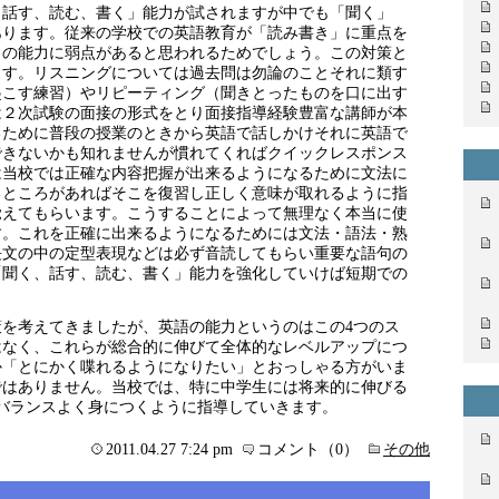
、話す、読む、書く」能力が試されますが中でも「聞く」
あります。従来の学校での英語教育が「読み書き」に重点を
）の能力に弱点があると思われるためでしょう。この対策と
ます。リスニングについては過去問は勿論のことそれに類す
起こす練習）やリピーティング（聞きとったものを口に出す
は２次試験の面接の形式をとり面接指導経験豊富な講師が本
るために普段の授業のときから英語で話しかけそれに英語で
できないかも知れませんが慣れてくればクイックレスポンス
は当校では正確な内容把握が出来るようになるために文法に
るところがあればそこを復習し正しく意味が取れるように指
覚えてもらいます。こうすることによって無理なく本当に使
す。これを正確に出来るようになるためには文法・語法・熟
長文の中の定型表現などは必ず音読してもらい重要な語句の
「聞く、話す、読む、書く」能力を強化していけば短期での
を考えてきましたが、英語の能力というのはこの4つのス
はなく、これらが総合的に伸びて全体的なレベルアップにつ
か「とにかく喋れるようになりたい」とおっしゃる方がいま
ではありません。当校では、特に中学生には将来的に伸びる
バランスよく身につくように指導していきます。
2011.04.27 7:24 pm
コメント（0）
その他