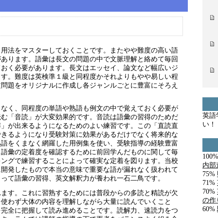
・用法をマスターしておくことです。またやや難度の高い語
があります。語彙は長文の問題の中で文脈理解と絡めて毎回
ておく必要があります。長文はエッセイ、論文など幅広いジ
ます。難度は英検準１級と同程度かそれよりもやや易しい程
文問題をオリジナルに作成し各ジャンルごとに豊富にそろえ
もなく、同程度の単語や熟語も例文の中で覚えておく必要が
英語
読む「音読」が大変効果的です。音読は語彙の習得のためだ
い！
解」が出来るようになるためのよい練習です。この「直読直
できるようになり受験対策に効果があるだけでなく将来的な
熟語をくまなく網羅した用例集を使い、受験指導の経験豊富
。語彙の定着度を確認するために前回学んだものに関して毎
100
キングで練習することによって確実な定着を図ります。当校
内部
に開発したもので本当の意味で重要な語が漏れなく扱われて
75%
よって語彙の習得、英文解釈力が養われ一石二鳥です。
71%
70%
れます。これに習熟するためには普段からの多読と精読が欠
の作
を使わず大体の内容を理解しながら大量に読んでいくこと
60%
を完全に把握して読み進めることです。読解力、速読力をつ