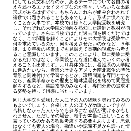
にしても英文和訳なのか、あるテーマについて各自の考
えを述べるエッセイタイプなのか等々、いろいろな出題
形式があるはずです。もちろんこれらが組み合わされて
複数で出題されることもあるでしょう。形式に慣れてお
くことが大事です。本校では様々な大学院受験を研究
し、それぞれの大学院の傾向を熟知した講師と教材が揃
っています。さらに当校ではただ過去問を解くだけでは
なく、この問題を解くことによりその大学院は受験生に
何を求めているのか、何を考えさせたいのかなど、５年
後、１０年後の将来までも見据えて長期的視点から考え
ること意識しています。このことにより、単に受験に受
かるだけではなく、卒業後どんな道に進んでいくのか考
えることも出来ます。より具体的には、看護系の大学院
に進みたいなら、看護の歴史をアメリカ南北戦争の時代
背景と関連付けて学習するとか、環境問題を専門とする
なら、産業革命からの歴史と地球温暖化を絡めて問題提
起をするなど、英語指導のみならず、専門分野の追求す
る姿勢を持って指導に当たっています。
同じ大学院を受験した人にその人の経験を尋ねてみるの
もよいでしょう。合格した人のほうが勿論よいですが、
合格しなかった人からでも参考になる話が聞けるかもし
れません。ただしその場合、相手が本当に正しいことを
言っているのかある程度考慮する必要もあります。悪気
はなくても素人の場合、勘違いや認識不足から誤った情