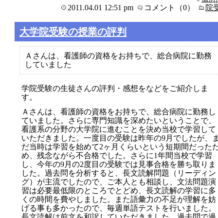
2011.04.01 12:51 pm
コメント（0）
院
大学院受験の授業の評判
Ａさんは、看護師の資格をお持ちで、総合病院に勤務
していました
学院受験の生徒さんの評判・感想をなどをご紹介しま
す。
Ａさんは、看護師の資格をお持ちで、総合病院に勤務し
ていました。さらに専門知識を深めたいということで、
看護系の分野の大学院に進むことを決め当校で学習して
いただきました。一度目の受験は昨年の9月でしたが、
だ当時は学習を始めて2ヶ月くらいという短期間だった
め、残念ながら不合格でした。さらに1年間当校で学習
し、今年の9月の2度目の受験では見事合格を勝ち取りま
した。過去問を分析すると、長文読解問題（リーディン
グ）が主流でしたので、ご本人とも相談し、文法問題演
習は必要最低限のところでとどめ、長文読解の学習に多
くの時間を費やしました。また語彙力の不足が理解を妨
げる事も多かったので、毎週単語テストを行いました。
長文読解は前文を和訳していただきました。過去問で過