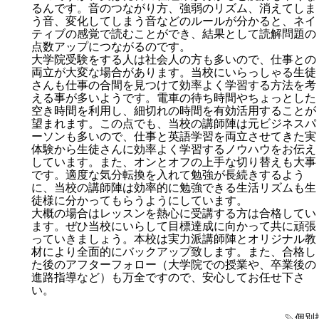
るんです。音のつながり方、強弱のリズム、消えてしま
う音、変化してしまう音などのルールが分かると、ネイ
ティブの感覚で読むことができ、結果として読解問題の
点数アップにつながるのです。
大学院受験をする人は社会人の方も多いので、仕事との
両立が大変な場合があります。当校にいらっしゃる生徒
さんも仕事の合間を見つけて効率よく学習する方法を考
える事が多いようです。電車の待ち時間やちょっとした
空き時間を利用し、細切れの時間を有効活用することが
望まれます。この点でも、当校の講師陣は元ビジネスパ
ーソンも多いので、仕事と英語学習を両立させてきた実
体験から生徒さんに効率よく学習するノウハウをお伝え
しています。また、オンとオフの上手な切り替えも大事
です。適度な気分転換を入れて勉強が長続きするよう
に、当校の講師陣は効率的に勉強できる生活リズムも生
徒様に分かってもらうようにしています。
大概の場合はレッスンを熱心に受講する方は合格してい
ます。ぜひ当校にいらして目標達成に向かって共に頑張
っていきましょう。本校は実力派講師陣とオリジナル教
材により全面的にバックアップ致します。また、合格し
た後のアフターフォロー（大学院での授業や、卒業後の
進路指導など）も万全ですので、安心してお任せ下さ
い。
個別