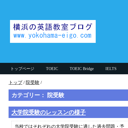
トップページ
TOEIC
TOEIC Bridge
IELTS
思うこと
英検
英文法
授業中の話
その他
トップ
/
院受験
/
執筆者(英語講師)
TOEIC990講師
英大学院卒講師
カテゴリー： 院受験
大学院受験のレッスンの様子
当校ではそれぞれの大学院受験に適した過去問題・予