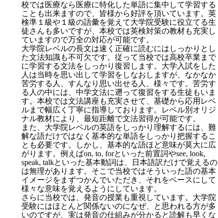
校では医療なら医療に特化した単語に集中して学習する
ことも出来ますので、皆様から好評を頂いています。英
検準１級や１級の語彙を覚えて大学院受験に役立てる生
徒さんも多いですが、本校では英検対策の教材も充実し
ていますので万全の対応が可能です。
大学院レベルの長文は速く正確に読むにはしっかりとし
た文法知識も不可欠です。従って当校では高校卒業まで
に学習する文法をしっかり復習します。大学入試をした
人は当時を思い出して学習をしなおしますが、なかなか
苦労する人、すんなり思い出せる人、様々です。苦労す
る人の中には、中学文法に遡って復習をする生徒もいま
す。本校では文法講座も充実させて、基礎から応用レベ
ルまで幅広く丁寧に指導しております。レベル別オリジ
ナル教材により、最短距離で文法習得が可能です。
また、大学院レベルの英語をしっかり理解するには、難
解な語だけではなく基本的な単語をしっかり把握するこ
とも必要です。しかし、基本的な語ほど意味が莫大に広
がります。例えばon, to, forといった前置詞やsee, look,
speak, talkといった基本動詞は、日本語訳だけで覚えるの
は無理があります。そこで当校ではそういった語の基本
イメージをまずつかんでいただき、それをベースにして
様々な意味を覚えるようにしています。
さらに当校では、発音の授業も重視しています。大学院
受験にはほとんど関係ないのになぜ、と思われる方が多
いのですが、実は発音の仕組みが分かると読解も早くな