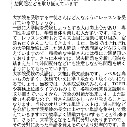
想問題などを取り揃えています
大学院を受験する生徒さんはどんなふうにレッスンを受
けているでしょうか。
一般に大学院を受験しようとする人は向上心があり、専
門性を追求し、学習自体を楽しむ人が多いです。従っ
て、レッスンの時もとても真面目に授業に取り組み、宿
題もたくさんこなしてきます。また、当校ではそれぞれ
の大学院受験に適した過去問題・予想問題などを取り揃
えていますので、積極的な生徒さんには得にご満足頂い
ております。さらに本校では、過去問題を分析し傾向を
踏まえた上で時間配分などにも注意しながら問題を解く
ようにしてもらっています。
大学院受験の英語は、大抵は長文読解です。レベルは高
いものが多く、英検でいえば準１級から１級くらいにな
るでしょう。当校では、大学院受験のみならず、TOEFL
や英検上位級タイプのものまで、各種の難関長文読解を
取り揃えていますから、万全の対策が出来ます。また語
彙力も必要なので、皆さん単語をしっかり覚えることに
なります。当校のオリジナル単語テストは、過去問など
を分析し大学院受験の長文に出やすい単語を集中して覚
えていきますので効率よく語彙力をUPすることが出来
す。さらに、大学院となると専門分野がありますので、
その分野にあった単語を覚えるのがより効率的です。当