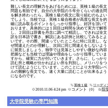
難しい長文の理解力をあげるためには、英検１級の長文
問題も有効です。自分の大学院の５年分くらいの過去問
を解き終わったら、英検１級の長文に取り組むのもよい
でしょう。当校では、英検１級合格者が高度な長文を的
確に読み取るポイントをしっかり指導し、好評を頂いて
おります。具体的には１回目は時間を決めて実力で解答
し、２回目は辞書を丹念に調べて精読し、できれば全文
訳を日本語で書き、解説にある訳例と比較してみるとよ
いです。その際、間違っていたところに特に注意し、な
ぜ間違えたのか理解し、次回に同じ間違えをしないよう
に留意しましょう。独学では見落としやすい微妙な内容
把握なども当校では理論や理由をしっかり指導していま
すから、確実に力が付いていきます。さらに、しっかり
読む所と概略が分かればよい所を判別し、メリハリをつ
けて読むようにしています。このことにより大学院レベ
ルの難解な長文でも、速く大量に読むことが出来るよう
になるのです。
英検１級
リーディ
2010.11.06 4:24 pm
コメント（0）
院
大学院受験の専門知識