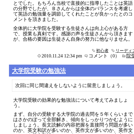
とでした。もちろん当校で直接的に指導したことは英語
の分野でしたが、Ｂさんからは全体のバランスを考慮し
て英語の勉強量を調節してくれたことが良かったとのコ
メントを頂きました。
全体的に大学院を受験する生徒さんは向上心がある方
で、授業も真剣です。感謝の声を生徒さんから頂きます
が、合格の要因は生徒さん自身の努力に他なりません。
初心者
リーディ
2010.11.24 12:34 pm
コメント（0）
院
大学院受験の勉強法
次回に同じ間違えをしないように留意しましょう。
大学院受験の効果的な勉強法について考えてみましょ
う。
まず、自分の受験する大学院の過去問を５年くらいまで
はさかのぼって全部解き、傾向をしっかりつかむように
しましょう。長文読解の内容把握を直接問う問題が多い
のか、英文和訳が多いのか、英作文が多いのか、英作文