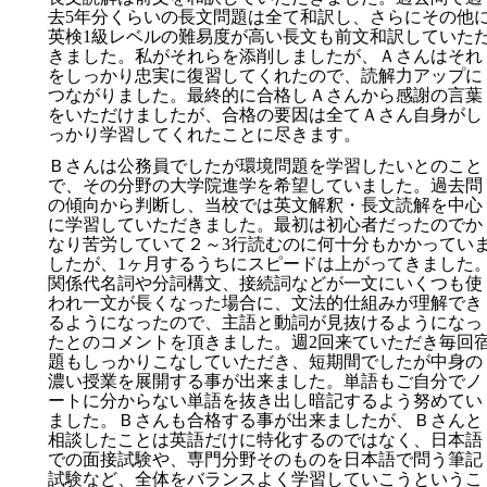
去5年分くらいの長文問題は全て和訳し、さらにその他
英検1級レベルの難易度が高い長文も前文和訳していた
きました。私がそれらを添削しましたが、Ａさんはそれ
をしっかり忠実に復習してくれたので、読解力アップに
つながりました。最終的に合格しＡさんから感謝の言葉
をいただけましたが、合格の要因は全てＡさん自身がし
っかり学習してくれたことに尽きます。
Ｂさんは公務員でしたが環境問題を学習したいとのこと
で、その分野の大学院進学を希望していました。過去問
の傾向から判断し、当校では英文解釈・長文読解を中心
に学習していただきました。最初は初心者だったのでか
なり苦労していて２～3行読むのに何十分もかかってい
したが、1ヶ月するうちにスピードは上がってきました
関係代名詞や分詞構文、接続詞などが一文にいくつも使
われ一文が長くなった場合に、文法的仕組みが理解でき
るようになったので、主語と動詞が見抜けるようになっ
たとのコメントを頂きました。週2回来ていただき毎回
題もしっかりこなしていただき、短期間でしたが中身の
濃い授業を展開する事が出来ました。単語もご自分でノ
ートに分からない単語を抜き出し暗記するよう努めてい
ました。Ｂさんも合格する事が出来ましたが、Ｂさんと
相談したことは英語だけに特化するのではなく、日本語
での面接試験や、専門分野そのものを日本語で問う筆記
試験など、全体をバランスよく学習していこうというこ