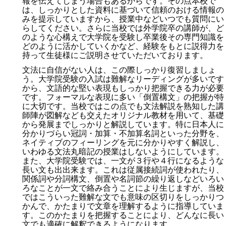
報を伝えてしまう場合もあるからです。その点本校で
は、しっかりとした資料に基づいて信頼のおける情報の
みを提示していますから、授業中などいつでも質問にい
らしてください。さらに当校では外学院卒の講師が、ど
のような心構えで大学院を受験し卒業後その専門知識を
どのように活かしていくかなど、経験をもとに説得力を
持って生徒様にご説明させていただいております。
文法に自信がない人は、この際しっかり復習しましょ
う。大学院受験の入試は難解なリーディングが多いです
から、文語的な堅い表現もしっかり把握できる力が必要
です。フォーマルな表現に多い「倒置構文」の把握が特
に大切です。当校ではこの点でも文法解説を熟知した講
師陣が図解なども交えたオリジナル教材を用いて、基礎
から発展までしっかりと解説しています。特に日本人に
分かりづらい冠詞・加算・不加算名詞といった分野を、
ネイティブのフィーリングを元に分かりやすく解説し、
いわゆる文法丸暗記の授業はしないようにしています。
また、大学院受験では、一文が３行や４行になるような
長い文も出出来ます。これは従属接続詞が使われたり、
関係詞や分詞構文、倒置や名詞節の繰り返しなどいろい
ろなことが一文で絡み合うことにより生じますが、当校
ではこういった難解な文でも意味の区切りをしっかりつ
かんで、かたまりで文章を理解するように指導していま
す。このかたまりを把握することにより、どんなに長い
文でも適確に解釈できるようになります。