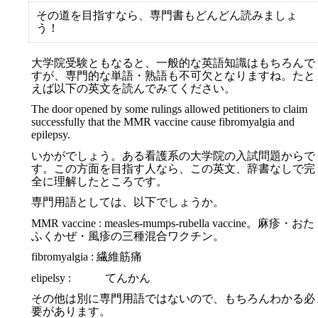
その道を目指すなら、専門書もどんどん読みましょ
う！
大学院受験ともなると、一般的な英語知識はもちろんで
すが、専門的な単語・熟語も不可欠となりますね。たと
えば以下の英文を読んでみてください。
The door opened by some rulings allowed petitioners to claim
successfully that the MMR vaccine cause fibromyalgia and
epilepsy.
いかがでしょう。ある看護系の大学院の入試問題からで
す。この方面を目指す人なら、この英文、辞書なしで完
全に理解したところです。
専門用語としては、以下でしょうか。
MMR vaccine : measles-mumps-rubella vaccine。麻疹・おた
ふくかぜ・風疹の三種混合ワクチン。
fibromyalgia : 繊維筋痛
elipelsy : てんかん
その他は別に専門用語ではないので、もちろんわかる必
要があります。