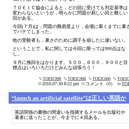
ＴＯＥＩＣ協会によると，どの回に受けても判定基準は
変わらないというが，明らかに問題が易しい回と難しい
回がある。
今回(７月)は，問題の難易度より，会場に着くまでに暑
でバテてしまった。
他の受験者も，暑さのために調子を崩したに違いない。
ということで，私に関しては今回に限っては990点はな
し。
９月に挽回をはかります。５００，６００，９００と目
標点はいろいろだけどみんな頑張ろう！
TOEIC990
TOEIC900
TOEIC600
TOEIC
2010.07.30 8:22 pm
コメント（0）
TO
“launch an artificial satellite”は正しい英語か
英語関係の書物の間違いを指摘するメールを出版社や
著者に送ったことが、今までに４回ある。