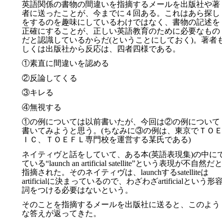
英語関係の書物の間違いを指摘するメールを出版社や著
者に送ったことが、今までに４回ある。これはあら探し
をするのを趣味にしているわけではなく、書物の記述を
正確にすることが、正しい英語教育のために必要なもの
だと認識しているからだ(ということにしておく)。著者
しくは出版社から反応は、四者四様である。
①素直に間違いを認める
②反論してくる
③キレる
④無視する
①の例については以前書いたが、今回は②の例について
書いてみようと思う。(ちなみに③の例は、東京でＴＯ
ＩＣ、ＴＯＥＦＬ専門校を運営する某氏である)
ネイティヴと話をしていて、ある本(英語表現集)の中に
ている“launch an artificial satellite”という表現が不自然だ
指摘された。そのネイティヴは、launchするsatelliteは
artificialに決まっているので、わざわざartificialという形
詞をつける必要はないという。
そのことを指摘するメールを出版社に送ると、このよう
な答えが返ってきた。