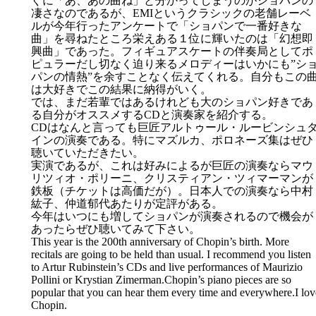
ぐに「あ、あの曲ね」と分かってしまうのがショパンの
凄さなのであるが、EMIというクラシックの老舗レーベ
ルが今年行ったアンケートで「ショパンで一番好きな
曲」を尋ねたところ栄えある１位に輝いたのは「幻想即
興曲」であった。フィギュアスケートの伴奏局としてポ
ピュラーだし切なく迫り来るメロディーはいかにも”シ
パンの情熱”を余すことなく伝えてくれる。自分もこの
は大好きでこの結果に納得がいく。
では、まだ若輩ではあるけれども大のショパン好きであ
る自分がオススメするCDと演奏家を紹介する。
CDはなんと言っても巨匠アルトゥール・ルービンシュ
インの演奏である。特にマズルカ、ポロネーズ集はぜひ
聴いていただきたい。
実演であるが、これは好みによるが巨匠の演奏ならマウ
リツィオ・ポリーニ、クリスティアン・ツィマーマンが
鉄板（チケットは高価だが）。日本人での演奏なら中村
紘子、仲道郁代あたりが定評がある。
今年はいつにも増してショパンが演奏されるので機会が
あったらぜひ聴いてみて下さい。
This year is the 200th anniversary of Chopin’s birth. More
recitals are going to be held than usual. I recommend you listen
to Artur Rubinstein’s CDs and live performances of Maurizio
Pollini or Krystian Zimerman.Chopin’s piano pieces are so
popular that you can hear them every time and everywhere.I lov
Chopin.