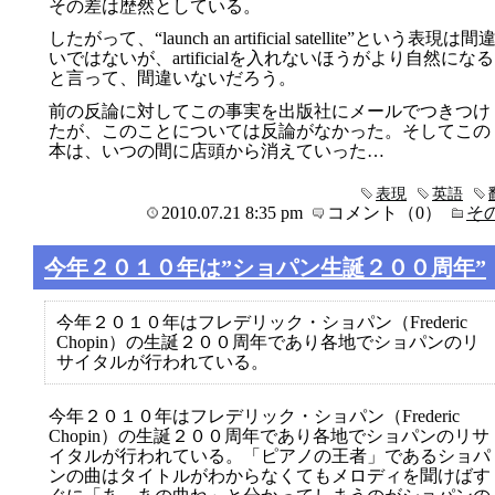
その差は歴然としている。
したがって、“launch an artificial satellite”という表現は間
いではないが、artificialを入れないほうがより自然になる
と言って、間違いないだろう。
前の反論に対してこの事実を出版社にメールでつきつけ
たが、このことについては反論がなかった。そしてこの
本は、いつの間に店頭から消えていった…
表現
英語
2010.07.21 8:35 pm
コメント（0）
そ
今年２０１０年は”ショパン生誕２００周年”
今年２０１０年はフレデリック・ショパン（Frederic
Chopin）の生誕２００周年であり各地でショパンのリ
サイタルが行われている。
今年２０１０年はフレデリック・ショパン（Frederic
Chopin）の生誕２００周年であり各地でショパンのリサ
イタルが行われている。「ピアノの王者」であるショパ
ンの曲はタイトルがわからなくてもメロディを聞けばす