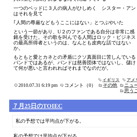
一つのベッドに３人の病人がひしめく シスター・アン
はそれを見て
｢人間の尊厳などもうここにはない」とつぶやいた
という一節があり、U２のファンである自分は非常に感
銘を受けた。その歌を叫んでる人間はロック・ビジネス
の最高所得者というのは、なんとも皮肉な話ではない
か。
もともと愛とカネとの矛盾にクソ真面目に苦しんでいる
バンドではあるが、バンドは慈善団体ではないし、儲け
て何が悪いと言われればそれまでなのだが。
イギリス
アメ
2010.07.31 6:19 pm
コメント（0）
その他
ニュ
思う
７月25日のTOIEC
私の予想では平均点が下がる。
私の予想では平均点が下がる。