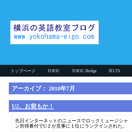
トップページ
TOEIC
TOEIC Bridge
IELTS
思うこと
英検
英文法
授業中の話
その他
アーカイブ： 2010年7月
執筆者(英語講師)
TOEIC990講師
英大学院卒講師
U2、お前もか！
先日インターネットのニュースでロックミュージシャ
ン所得番付でU２が見事に１位にランクインされた。