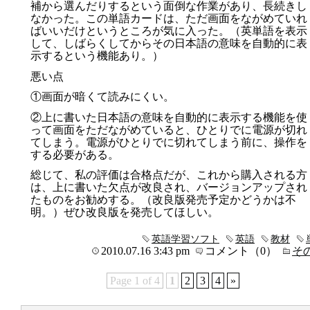
補から選んだりするという面倒な作業があり、長続きし
なかった。この単語カードは、ただ画面をながめていれ
ばいいだけというところが気に入った。（英単語を表示
して、しばらくしてからその日本語の意味を自動的に表
示するという機能あり。）
悪い点
①画面が暗くて読みにくい。
②上に書いた日本語の意味を自動的に表示する機能を使
って画面をただながめていると、ひとりでに電源が切れ
てしまう。電源がひとりでに切れてしまう前に、操作を
する必要がある。
総じて、私の評価は合格点だが、これから購入される方
は、上に書いた欠点が改良され、バージョンアップされ
たものをお勧めする。（改良版発売予定かどうかは不
明。）ぜひ改良版を発売してほしい。
英語学習ソフト
英語
教材
2010.07.16 3:43 pm
コメント（0）
そ
Page 1 of 4
1
2
3
4
»