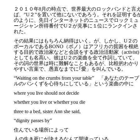
２０１０年8月の時点で、世界最大のロックバンドと言
ば、”U２”を置いて他にないであろう。それを証明する
のように、先日インターネットのニュースでロックミュ
ージシャン所得番付でU２が見事に１位にランクインさ
れた。
その結果にはもちろん納得はいく。が、しかし、U２の
ボーカルであるBONO（ボノ）はアフリカの貧困を根絶
する目的で政治家などと会談をする政治活動家（activist)
としても名高い。彼はU２の楽曲を全て作詞していて、
その詞の世界は時に難解なこともあるが、比較的わかり
やすい言葉で、愚直なまでに｢愛」を叫んでいる。
“Waiting on the crumbs from your table” 「あなたのテーブ
ルのパンくずを心待ちにしている」という楽曲の中に
where you live should not decide
whether you live or whether you die
three to a bed, sister Ann she said,
“dignity passes by”
住んでいる場所によって
人の生き死にが決まるなんて間違っている