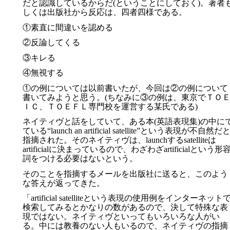
だと認識しているからだ(ということにしておく)。著者
しくは出版社から反応は、四者四様である。
①素直に間違いを認める
②反論してくる
③キレる
④無視する
①の例については以前書いたが、今回は②の例について
書いてみようと思う。(ちなみに③の例は、東京でＴＯ
ＩＣ、ＴＯＥＦＬ専門校を運営する某氏である)
ネイティヴと話をしていて、ある本(英語表現集)の中に
ている“launch an artificial satellite”という表現が不自然だ
指摘された。そのネイティヴは、launchするsatelliteは
artificialに決まっているので、わざわざartificialという形
詞をつける必要はないという。
そのことを指摘するメールを出版社に送ると、このよう
な答えが返ってきた。
「artificial satelliteという表現の使用例をインターネット
検索してみるとかなりの数があるので、決して特殊な表
現ではない。ネイティヴといってもいろいろな人がい
る。中には教養のない人もいるので、ネイティヴの指摘