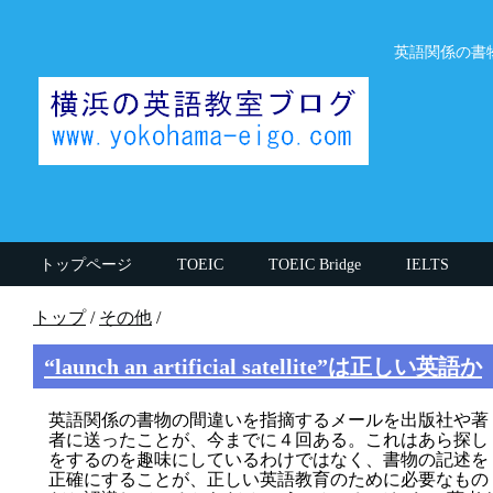
英語関係の書
トップページ
TOEIC
TOEIC Bridge
IELTS
思うこと
英検
英文法
授業中の話
その他
トップ
/
その他
/
執筆者(英語講師)
TOEIC990講師
英大学院卒講師
“launch an artificial satellite”は正しい英語か
英語関係の書物の間違いを指摘するメールを出版社や著
者に送ったことが、今までに４回ある。これはあら探し
をするのを趣味にしているわけではなく、書物の記述を
正確にすることが、正しい英語教育のために必要なもの