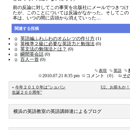
前の反論に対してこの事実を出版社にメールでつきつけ
たが、このことについては反論がなかった。そしてこの
本は、いつの間に店頭から消えていった…
関連する投稿
英語編ふわふわのオムレツの作り方
(1)
英検準２級に必要な英語力と勉強法
(0)
英文法の勉強法とは？
(0)
瞬間英会話
(0)
百人一首
(0)
表現
英語
2010.07.21 8:35 pm
コメント（0）
そ
«
今年２０１０年は”ショパン
U2、お前もか！
生誕２００周年”
横浜の英語教室の英語講師達によるブログ