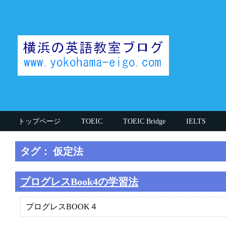
トップページ
TOEIC
TOEIC Bridge
IELTS
思うこと
英検
英文法
授業中の話
その他
タグ： 仮定法
執筆者(英語講師)
TOEIC990講師
英大学院卒講師
プログレスBook4の学習法
プログレスBOOK４