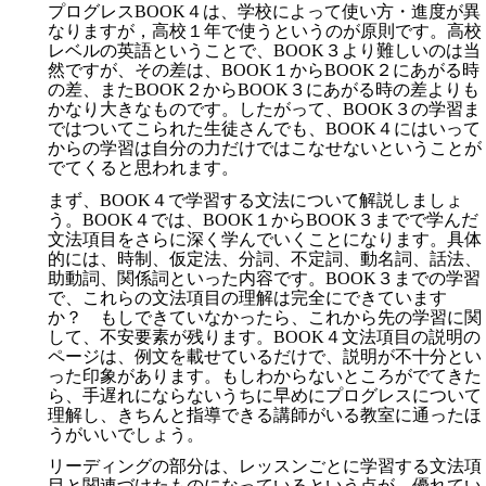
プログレスBOOK４は、学校によって使い方・進度が異
なりますが，高校１年で使うというのが原則です。高校
レベルの英語ということで、BOOK３より難しいのは当
然ですが、その差は、BOOK１からBOOK２にあがる時
の差、またBOOK２からBOOK３にあがる時の差よりも
かなり大きなものです。したがって、BOOK３の学習ま
ではついてこられた生徒さんでも、BOOK４にはいって
からの学習は自分の力だけではこなせないということが
でてくると思われます。
まず、BOOK４で学習する文法について解説しましょ
う。BOOK４では、BOOK１からBOOK３までで学んだ
文法項目をさらに深く学んでいくことになります。具体
的には、時制、仮定法、分詞、不定詞、動名詞、話法、
助動詞、関係詞といった内容です。BOOK３までの学習
で、これらの文法項目の理解は完全にできています
か？ もしできていなかったら、これから先の学習に関
して、不安要素が残ります。BOOK４文法項目の説明の
ページは、例文を載せているだけで、説明が不十分とい
った印象があります。もしわからないところがでてきた
ら、手遅れにならないうちに早めにプログレスについて
理解し、きちんと指導できる講師がいる教室に通ったほ
うがいいでしょう。
リーディングの部分は、レッスンごとに学習する文法項
目と関連づけたものになっているという点が、優れてい