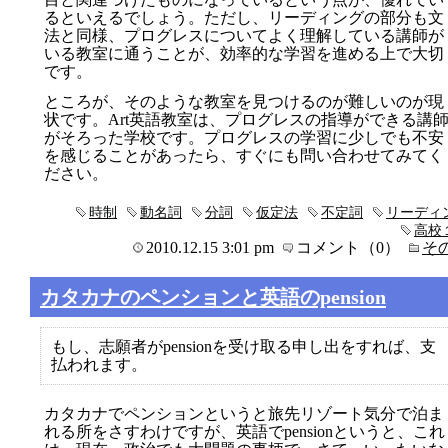
るといえるでしょう。ただし、リーディングの部分も文
法と同様、プログレスについてよく理解している講師が
いる教室に通うことが、効率的な学習を進める上で大切
です。
ところが、そのような教室を見つけるのが難しいのが現
状です。Art英語教室は、プログレスの指導ができる講
がそろった学校です。プログレスの学習に少しでも不安
を感じることがあったら、すぐにも問い合わせてみてく
ださい。
時制
動名詞
分詞
仮定法
不定詞
リーディ
高校
2010.12.15 3:01 pm
コメント（0）
そ
カタカナのペンションと英語のpension
もし、志願者がpensionを受け取る申し出をすれば、支
払われます。
カタカナでペンションというと旅先リゾート気分で泊ま
れる所をさすわけですが、英語でpensionというと、これ