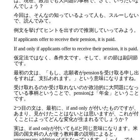
は、現在、政治でも大問題の事柄で、さて、いったいな
んでしょう？
今回は、そんなの知っているよって人も、スルーしない
で、読んでみて。
例文を挙げてヒントを出すので推測していってみよう。
If applicants offer to receive their pension, it is paid.
If and only if applicants offer to receive their pension, it is paid.
仮定法ではなく、条件文です。そして、if の節は副詞節
です。
最初の文は、「もし、志願者がpensionを受け取る申し出
をすれば、支払われます。」という意味になりますね。
受け取れるのか受け取れないのか政治的に大問題になっ
ている事柄ということで、pensionは「年金」ということ
です。
2つ目の文は、最初に、if and only が付いたものですが、
あまり、見かけたことはないとは思いますが、これが付
くことによってどんな変化が生まれるでしょうか？
実は、if and onlyが付いてもifと同じ意味になります。米
国の国文科の人が使う教科書の説明によると、
unnecessary addition of ifとなっています。ふ～ん。でも、