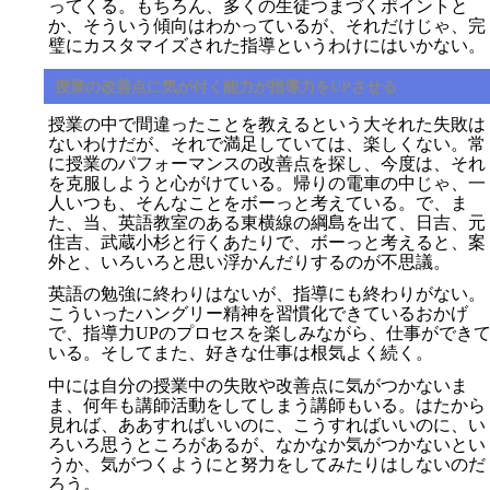
ってくる。もちろん、多くの生徒つまづくポイントと
か、そういう傾向はわかっているが、それだけじゃ、完
璧にカスタマイズされた指導というわけにはいかない。
授業の改善点に気が付く能力が指導力をUPさせる
授業の中で間違ったことを教えるという大それた失敗は
ないわけだが、それで満足していては、楽しくない。常
に授業のパフォーマンスの改善点を探し、今度は、それ
を克服しようと心がけている。帰りの電車の中じゃ、一
人いつも、そんなことをボーっと考えている。で、ま
た、当、英語教室のある東横線の綱島を出て、日吉、元
住吉、武蔵小杉と行くあたりで、ボーっと考えると、案
外と、いろいろと思い浮かんだりするのが不思議。
英語の勉強に終わりはないが、指導にも終わりがない。
こういったハングリー精神を習慣化できているおかげ
で、指導力UPのプロセスを楽しみながら、仕事ができ
いる。そしてまた、好きな仕事は根気よく続く。
中には自分の授業中の失敗や改善点に気がつかないま
ま、何年も講師活動をしてしまう講師もいる。はたから
見れば、ああすればいいのに、こうすればいいのに、い
ろいろ思うところがあるが、なかなか気がつかないとい
うか、気がつくようにと努力をしてみたりはしないのだ
ろう。