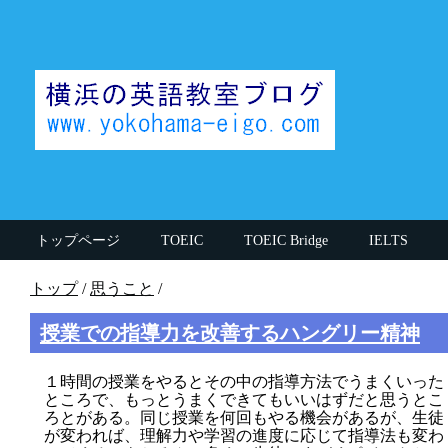
トップページ
TOEIC
TOEIC Bridge
IELTS
思うこと
英検
英文法
授業中の話
その他
トップ
/
思うこと
/
執筆者(英語講師)
TOEIC990講師
英大学院卒講師
授業での指導力を改善するハングリー精神
１時間の授業をやるとその中の指導方法でうまくいった
ところで、もっとうまくできてもいいはずだと思うとこ
ろとがある。同じ授業を何回もやる機会があるが、生徒
が変われば、理解力や学習の進度に応じて指導法も変わ