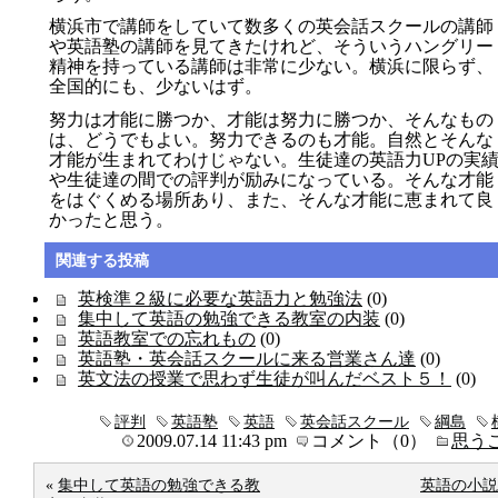
横浜市で講師をしていて数多くの英会話スクールの講師
や英語塾の講師を見てきたけれど、そういうハングリー
精神を持っている講師は非常に少ない。横浜に限らず、
全国的にも、少ないはず。
努力は才能に勝つか、才能は努力に勝つか、そんなもの
は、どうでもよい。努力できるのも才能。自然とそんな
才能が生まれてわけじゃない。生徒達の英語力UPの実
や生徒達の間での評判が励みになっている。そんな才能
をはぐくめる場所あり、また、そんな才能に恵まれて良
かったと思う。
関連する投稿
英検準２級に必要な英語力と勉強法
(0)
集中して英語の勉強できる教室の内装
(0)
英語教室での忘れもの
(0)
英語塾・英会話スクールに来る営業さん達
(0)
英文法の授業で思わず生徒が叫んだベスト５！
(0)
評判
英語塾
英語
英会話スクール
綱島
2009.07.14 11:43 pm
コメント（0）
思う
«
集中して英語の勉強できる教
英語の小説